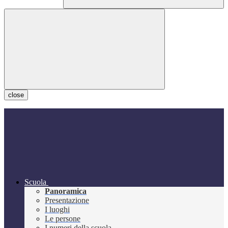
close
Scuola
Panoramica
Presentazione
I luoghi
Le persone
I numeri della scuola