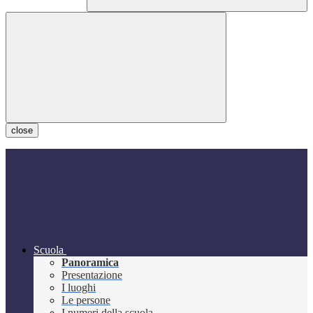
close
Scuola
Panoramica
Presentazione
I luoghi
Le persone
I numeri della scuola