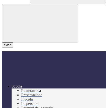
close
Scuola
Panoramica
Presentazione
I luoghi
Le persone
I numeri della scuola