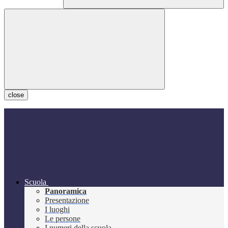
close
Scuola
Panoramica
Presentazione
I luoghi
Le persone
I numeri della scuola