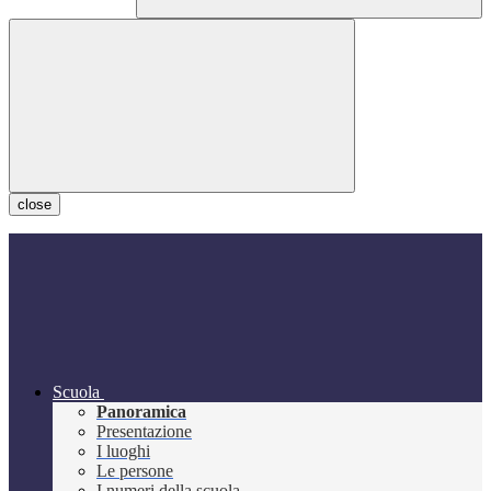
close
Scuola
Panoramica
Presentazione
I luoghi
Le persone
I numeri della scuola