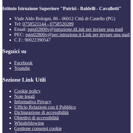
Istituto Istruzione Superiore "Patrizi - Baldelli - Cavallotti"
Viale Aldo Bologni, 86 - 06012 Città di Castello (PG)
Tel:
0758521144 - 0758520289
Email:
pgis02800v@istruzione.it
Link per inviare una mail
PEC:
pgis02800v@pec.istruzione.it
Link per inviare una mail
C.F.: 90022390547
Seguici su
Facebook
Youtube
Sezione Link Utili
Cookie policy
Note legali
Informativa Privacy
Ufficio Relazioni con il Pubblico
Dichiarazione di accessibilità
Obiettivi di accessibilità
Whistleblowing
Gestione consensi cookie