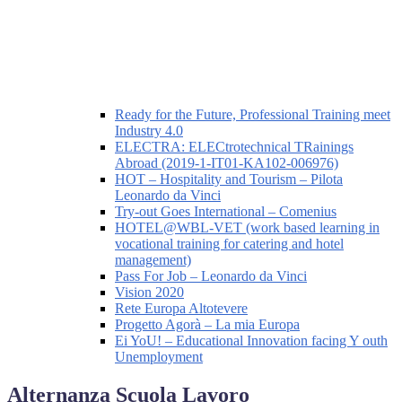
Ready for the Future, Professional Training meet
Industry 4.0
ELECTRA: ELECtrotechnical TRainings
Abroad (2019-1-IT01-KA102-006976)
HOT – Hospitality and Tourism – Pilota
Leonardo da Vinci
Try-out Goes International – Comenius
HOTEL@WBL-VET (work based learning in
vocational training for catering and hotel
management)
Pass For Job – Leonardo da Vinci
Vision 2020
Rete Europa Altotevere
Progetto Agorà – La mia Europa
Ei YoU! – Educational Innovation facing Y outh
Unemployment
Alternanza Scuola Lavoro