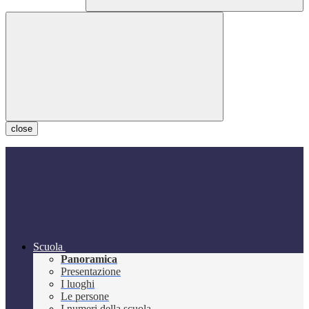
close
Scuola
Panoramica
Presentazione
I luoghi
Le persone
I numeri della scuola