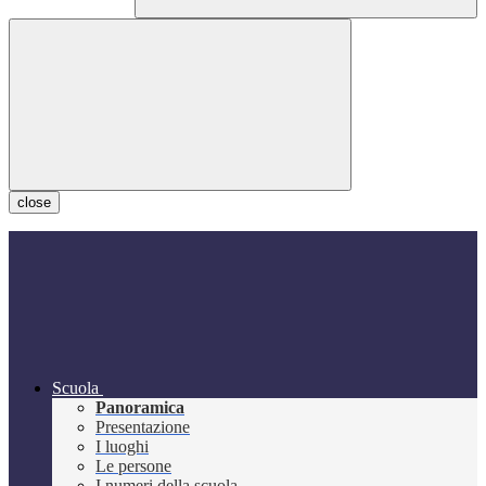
close
Scuola
Panoramica
Presentazione
I luoghi
Le persone
I numeri della scuola