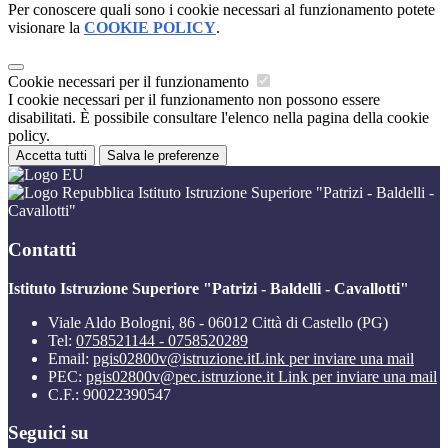
Per conoscere quali sono i cookie necessari al funzionamento potete
visionare la
COOKIE POLICY
.
Cookie necessari per il funzionamento
I cookie necessari per il funzionamento non possono essere
disabilitati. È possibile consultare l'elenco nella pagina della cookie
policy.
Accetta tutti
Salva le preferenze
Istituto Istruzione Superiore "Patrizi - Baldelli -
Cavallotti"
Contatti
Istituto Istruzione Superiore "Patrizi - Baldelli - Cavallotti"
Viale Aldo Bologni, 86 - 06012 Città di Castello (PG)
Tel:
0758521144 - 0758520289
Email:
pgis02800v@istruzione.it
Link per inviare una mail
PEC:
pgis02800v@pec.istruzione.it
Link per inviare una mail
C.F.: 90022390547
Seguici su