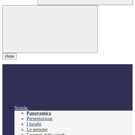
close
Scuola
Panoramica
Presentazione
I luoghi
Le persone
I numeri della scuola