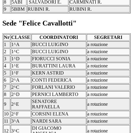
8
5ABI
SALVADORI E.
CARMINATI R.
9
5BBM
RUBINI R.
RUBINI R.
Sede "Felice Cavallotti"
Nr
CLASSE
COORDINATORI
SEGRETARI
1
1^A
BUCCI LUIGINO
a rotazione
2
1^C
BUCCI LUIGINO
a rotazione
3
1^D
FIORUCCI SONIA
a rotazione
4
1^E
BURATTINI LAURA
a rotazione
5
1^F
KERN ASTRID
a rotazione
6
2^A
CONTI FEDERICA
a rotazione
7
2^C
FORLANI VALERIO
a rotazione
8
2^D
PERNICI LAMBERTO
a rotazione
SENATORE
9
2^E
a rotazione
RAFFAELLA
10
2^F
CORSINI ELENA
a rotazione
11
3^A
NARDI SARA
a rotazione
DI GIACOMO
12
3^C
a rotazione