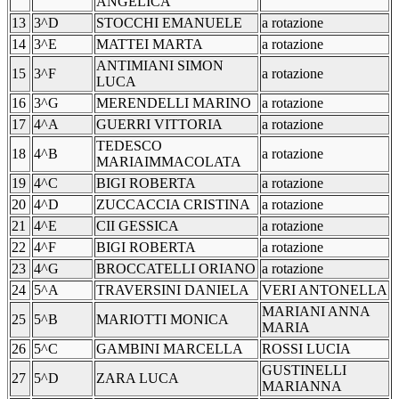
ANGELICA
13
3^D
STOCCHI EMANUELE
a rotazione
14
3^E
MATTEI MARTA
a rotazione
ANTIMIANI SIMON
15
3^F
a rotazione
LUCA
16
3^G
MERENDELLI MARINO
a rotazione
17
4^A
GUERRI VITTORIA
a rotazione
TEDESCO
18
4^B
a rotazione
MARIAIMMACOLATA
19
4^C
BIGI ROBERTA
a rotazione
20
4^D
ZUCCACCIA CRISTINA
a rotazione
21
4^E
CII GESSICA
a rotazione
22
4^F
BIGI ROBERTA
a rotazione
23
4^G
BROCCATELLI ORIANO
a rotazione
24
5^A
TRAVERSINI DANIELA
VERI ANTONELLA
MARIANI ANNA
25
5^B
MARIOTTI MONICA
MARIA
26
5^C
GAMBINI MARCELLA
ROSSI LUCIA
GUSTINELLI
27
5^D
ZARA LUCA
MARIANNA