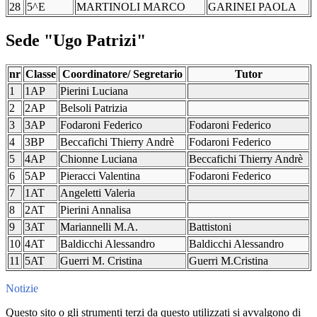
28
5^E
MARTINOLI MARCO
GARINEI PAOLA
Sede "Ugo Patrizi"
nr
Classe
Coordinatore/ Segretario
Tutor
1
1AP
Pierini Luciana
2
2AP
Belsoli Patrizia
3
3AP
Fodaroni Federico
Fodaroni Federico
4
3BP
Beccafichi Thierry Andrè
Fodaroni Federico
5
4AP
Chionne Luciana
Beccafichi Thierry Andrè
6
5AP
Pieracci Valentina
Fodaroni Federico
7
1AT
Angeletti Valeria
8
2AT
Pierini Annalisa
9
3AT
Mariannelli M.A.
Battistoni
10
4AT
Baldicchi Alessandro
Baldicchi Alessandro
11
5AT
Guerri M. Cristina
Guerri M.Cristina
Notizie
Questo sito o gli strumenti terzi da questo utilizzati si avvalgono di