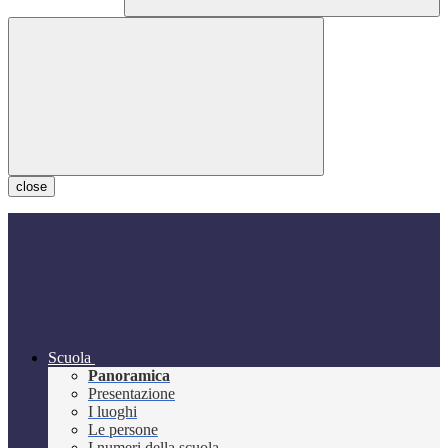
close
Scuola
Panoramica
Presentazione
I luoghi
Le persone
I numeri della scuola