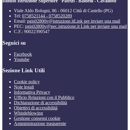
Istituto Istruzione Superiore "Patrizi - Baldelli - Cavallotti"
Viale Aldo Bologni, 86 - 06012 Città di Castello (PG)
Tel:
0758521144 - 0758520289
Email:
pgis02800v@istruzione.it
Link per inviare una mail
PEC:
pgis02800v@pec.istruzione.it
Link per inviare una mail
C.F.: 90022390547
Seguici su
Facebook
Youtube
Sezione Link Utili
Cookie policy
Note legali
Informativa Privacy
Ufficio Relazioni con il Pubblico
Dichiarazione di accessibilità
Obiettivi di accessibilità
Whistleblowing
Gestione consensi cookie
Amministrazione trasparente