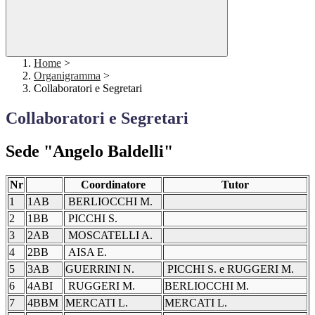
Home
>
Organigramma
>
Collaboratori e Segretari
Collaboratori e Segretari
Sede "Angelo Baldelli"
Nr
Coordinatore
Tutor
1
1AB
BERLIOCCHI M.
2
1BB
PICCHI S.
3
2AB
MOSCATELLI A.
4
2BB
AISA E.
5
3AB
GUERRINI N.
PICCHI S. e RUGGERI M.
6
4ABI
RUGGERI M.
BERLIOCCHI M.
7
4BBM
MERCATI L.
MERCATI L.