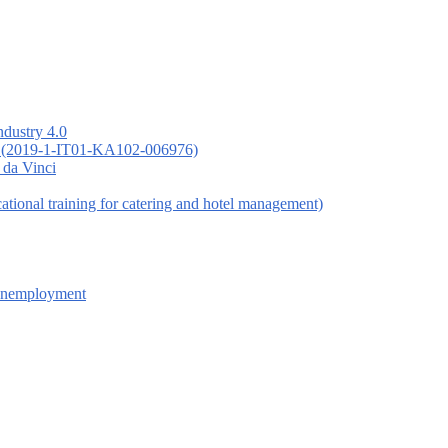
ndustry 4.0
 (2019-1-IT01-KA102-006976)
 da Vinci
nal training for catering and hotel management)
 Unemployment