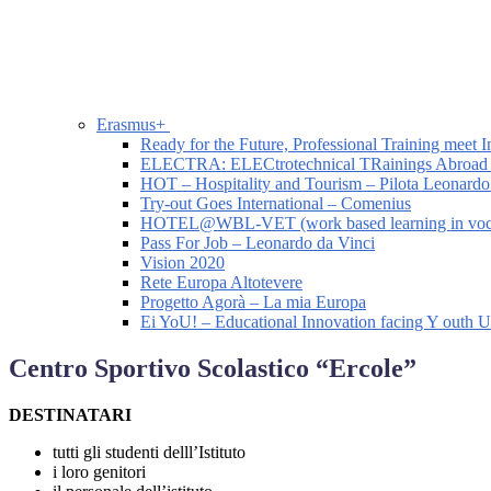
Erasmus+
Ready for the Future, Professional Training meet I
ELECTRA: ELECtrotechnical TRainings Abroad
HOT – Hospitality and Tourism – Pilota Leonardo
Try-out Goes International – Comenius
HOTEL@WBL-VET (work based learning in vocatio
Pass For Job – Leonardo da Vinci
Vision 2020
Rete Europa Altotevere
Progetto Agorà – La mia Europa
Ei YoU! – Educational Innovation facing Y outh
Centro Sportivo Scolastico “Ercole”
DESTINATARI
tutti gli studenti delll’Istituto
i loro genitori