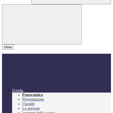
close
Scuola
Panoramica
Presentazione
I luoghi
Le persone
I numeri della scuola