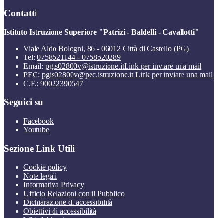
Contatti
Istituto Istruzione Superiore "Patrizi - Baldelli - Cavallotti"
Viale Aldo Bologni, 86 - 06012 Città di Castello (PG)
Tel:
0758521144 - 0758520289
Email:
pgis02800v@istruzione.it
Link per inviare una mail
PEC:
pgis02800v@pec.istruzione.it
Link per inviare una mail
C.F.: 90022390547
Seguici su
Facebook
Youtube
Sezione Link Utili
Cookie policy
Note legali
Informativa Privacy
Ufficio Relazioni con il Pubblico
Dichiarazione di accessibilità
Obiettivi di accessibilità