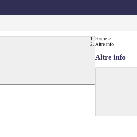
Home
>
Altre info
Altre info