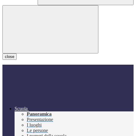
close
Scuola
Panoramica
Presentazione
I luoghi
Le persone
I numeri della scuola