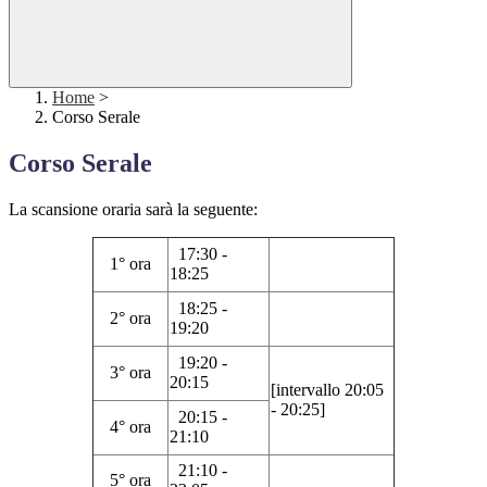
Home
>
Corso Serale
Corso Serale
La scansione oraria sarà la seguente:
17:30 -
1° ora
18:25
18:25 -
2° ora
19:20
19:20 -
3° ora
20:15
[intervallo 20:05
- 20:25]
20:15 -
4° ora
21:10
21:10 -
5° ora