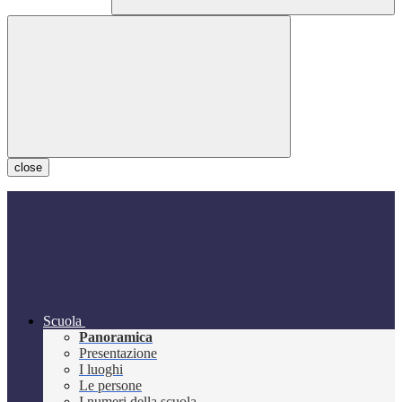
close
Scuola
Panoramica
Presentazione
I luoghi
Le persone
I numeri della scuola