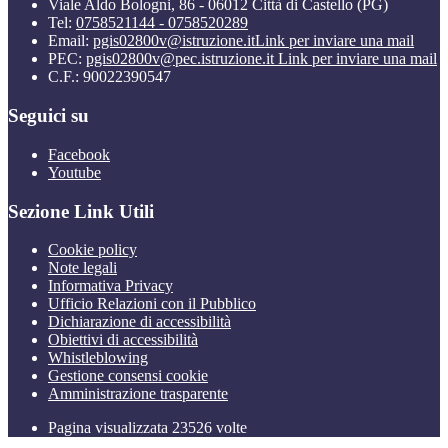
Viale Aldo Bologni, 86 - 06012 Città di Castello (PG)
Tel:
0758521144 - 0758520289
Email:
pgis02800v@istruzione.it
Link per inviare una mail
PEC:
pgis02800v@pec.istruzione.it
Link per inviare una mail
C.F.: 90022390547
Seguici su
Facebook
Youtube
Sezione Link Utili
Cookie policy
Note legali
Informativa Privacy
Ufficio Relazioni con il Pubblico
Dichiarazione di accessibilità
Obiettivi di accessibilità
Whistleblowing
Gestione consensi cookie
Amministrazione trasparente
Pagina visualizzata
23526
volte