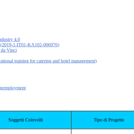
ndustry 4.0
 (2019-1-IT01-KA102-006976)
 da Vinci
nal training for catering and hotel management)
 Unemployment
Soggetti Coinvolti
Tipo di Progetto