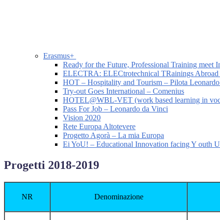
Erasmus+
Ready for the Future, Professional Training meet I
ELECTRA: ELECtrotechnical TRainings Abroad
HOT – Hospitality and Tourism – Pilota Leonardo
Try-out Goes International – Comenius
HOTEL@WBL-VET (work based learning in vocatio
Pass For Job – Leonardo da Vinci
Vision 2020
Rete Europa Altotevere
Progetto Agorà – La mia Europa
Ei YoU! – Educational Innovation facing Y outh
Progetti 2018-2019
NR
Denominazione