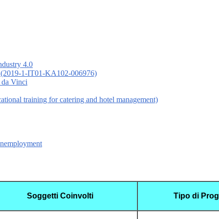
ndustry 4.0
 (2019-1-IT01-KA102-006976)
 da Vinci
nal training for catering and hotel management)
 Unemployment
Soggetti Coinvolti
Tipo di Prog