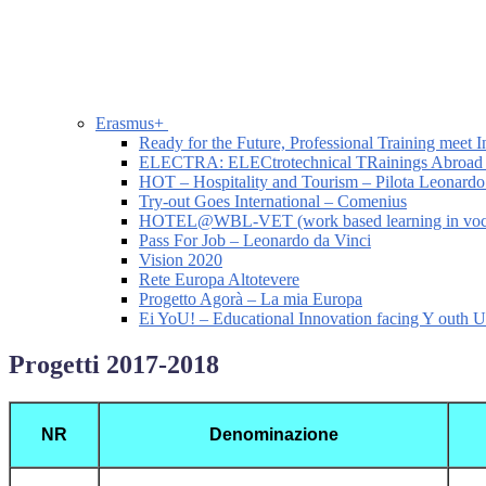
Erasmus+
Ready for the Future, Professional Training meet I
ELECTRA: ELECtrotechnical TRainings Abroad
HOT – Hospitality and Tourism – Pilota Leonardo
Try-out Goes International – Comenius
HOTEL@WBL-VET (work based learning in vocatio
Pass For Job – Leonardo da Vinci
Vision 2020
Rete Europa Altotevere
Progetto Agorà – La mia Europa
Ei YoU! – Educational Innovation facing Y outh
Progetti 2017-2018
NR
Denominazione