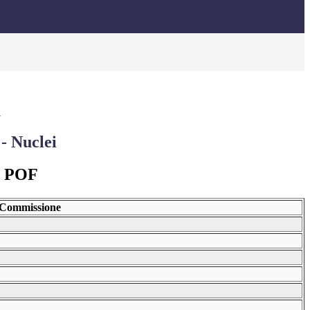
i
- Nuclei
e POF
Commissione