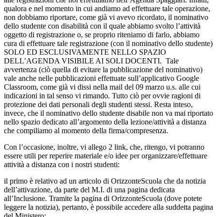
qualora e nel momento in cui andiamo ad effettuare tale operazione,
non dobbiamo riportare, come già vi avevo ricordato, il nominativo
dello studente con disabilità con il quale abbiamo svolto l’attività
oggetto di registrazione o, se proprio riteniamo di farlo, abbiamo
cura di effettuare tale registrazione (con il nominativo dello studente)
SOLO ED ESCLUSIVAMENTE NELLO SPAZIO
DELL’AGENDA VISIBILE AI SOLI DOCENTI. Tale
avvertenza (ciò quella di evitare la pubblicazione del nominativo)
vale anche nelle pubblicazioni effettuate sull’applicativo Google
Classroom, come già vi dissi nella mail del 09 marzo u.s. alle cui
indicazioni in tal senso vi rimando. Tutto ciò per ovvie ragioni di
protezione dei dati personali degli studenti stessi. Resta inteso,
invece, che il nominativo dello studente disabile non va mai riportato
nello spazio dedicato all’argomento della lezione/attività a distanza
che compiliamo al momento della firma/compresenza.
Con l’occasione, inoltre, vi allego 2 link, che, ritengo, vi potranno
essere utili per reperire materiale e/o idee per organizzare/effettuare
attività a distanza con i nostri studenti:
il primo è relativo ad un articolo di OrizzonteScuola che da notizia
dell’attivazione, da parte del M.I. di una pagina dedicata
all’Inclusione. Tramite la pagina di OrizzonteScuola (dove potete
leggere la notizia), pertanto, è possibile accedere alla suddetta pagina
del Ministero;