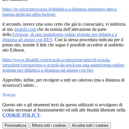
https://m.orizzontescuola.it/didattica-a-distanza-ministero-attiva-
pagina-dedicata-allinclusione/
il secondo, invece (ma sono certo che già lo conosciate), vi indirizza
al sito
disabili.com
che da notizia dell’attivazione da parte
della
Erickson, di una piattaforma online gratuita per didattica a
distanza ad alunni con BES
. Con la stessa procedura indicata per il
primo sito, tramite il link che segue è possibile accedere al suddetto
sito Erikson.
https://www.disabili.com/scuola-a-istruzione/articoli-scuola-
istruzione/coronavirus-e-scuola-da-erickson-una-piattaforma-online-
gratuita-per-didattica-a-distanza-ad-alunni-con-bes
Approfitto, infine, per rivolgere a tutti un caloroso (ma a distanza di
sicurezza!) saluto…
Notizie
Questo sito o gli strumenti terzi da questo utilizzati si avvalgono di
cookie necessari al funzionamento ed utili alle finalità illustrate nella
COOKIE POLICY
.
Personalizza
Rifiuta tutti
i cookies
Accetta tutti
i cookies