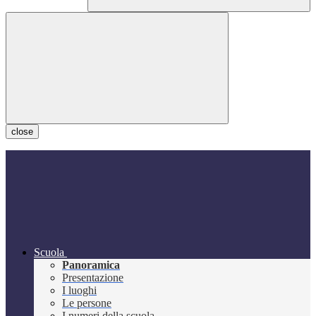
close
Scuola
Panoramica
Presentazione
I luoghi
Le persone
I numeri della scuola