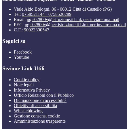
Viale Aldo Bologni, 86 - 06012 Città di Castello (PG)
Tel:
0758521144 - 0758520289
Email:
pgis02800v@istruzione.it
Link per inviare una mail
PEC:
pgis02800v@pec.istruzione.it
Link per inviare una mail
C.F.: 90022390547
Seguici su
Facebook
Youtube
Sezione Link Utili
Cookie policy
Note legali
Informativa Privacy
Ufficio Relazioni con il Pubblico
Dichiarazione di accessibilità
Obiettivi di accessibilità
Whistleblowing
Gestione consensi cookie
Amministrazione trasparente