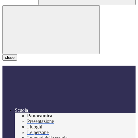
close
Scuola
Panoramica
Presentazione
I luoghi
Le persone
I numeri della scuola