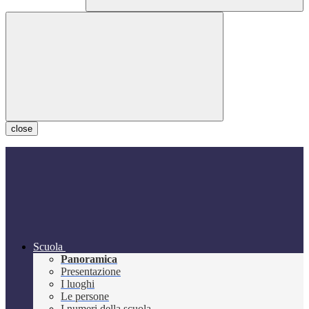
close
Scuola
Panoramica
Presentazione
I luoghi
Le persone
I numeri della scuola