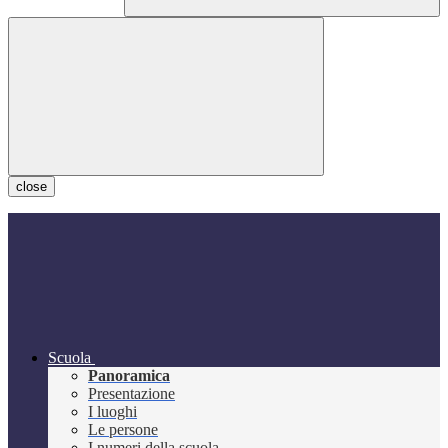
close
Scuola
Panoramica
Presentazione
I luoghi
Le persone
I numeri della scuola