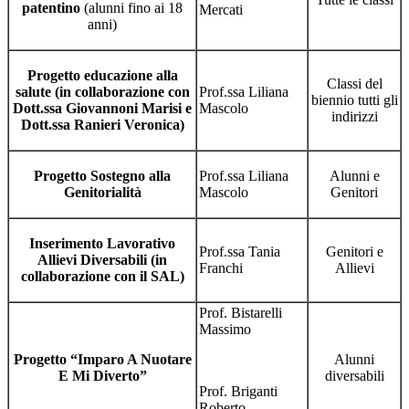
patentino
(alunni fino ai 18
Mercati
anni)
Progetto educazione alla
Classi del
salute (in collaborazione con
Prof.ssa Liliana
biennio tutti gli
Dott.ssa Giovannoni Marisi e
Mascolo
indirizzi
Dott.ssa Ranieri Veronica)
Progetto Sostegno alla
Prof.ssa Liliana
Alunni e
Genitorialità
Mascolo
Genitori
Inserimento Lavorativo
Prof.ssa Tania
Genitori e
Allievi Diversabili (in
Franchi
Allievi
collaborazione con il SAL)
Prof. Bistarelli
Massimo
Progetto “Imparo A Nuotare
Alunni
E Mi Diverto”
diversabili
Prof. Briganti
Roberto