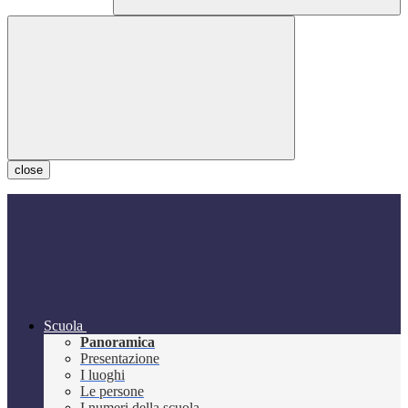
close
Scuola
Panoramica
Presentazione
I luoghi
Le persone
I numeri della scuola