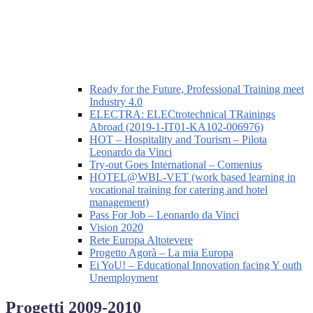
Ready for the Future, Professional Training meet
Industry 4.0
ELECTRA: ELECtrotechnical TRainings
Abroad (2019-1-IT01-KA102-006976)
HOT – Hospitality and Tourism – Pilota
Leonardo da Vinci
Try-out Goes International – Comenius
HOTEL@WBL-VET (work based learning in
vocational training for catering and hotel
management)
Pass For Job – Leonardo da Vinci
Vision 2020
Rete Europa Altotevere
Progetto Agorà – La mia Europa
Ei YoU! – Educational Innovation facing Y outh
Unemployment
Progetti 2009-2010