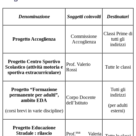
Denominazione
Soggetti coinvolti
Destinatari
Classi Prime di
Commissione
Progetto Accoglienza
tutti gli
Accoglienza
indirizzi
Progetto Centro Sportivo
Prof. Valerio
Scolastico (attività motoria e
Tutte le classi
Rossi
sportiva extracurriculare)
Progetto “Formazione
Tutti gli
permanente per adulti”,
indirizzi
Corpo Docente
ambito EDA
dell’Istituto
(per adulti
(corsi brevi in varie discipline)
esterni)
Progetto Educazione
ssa
Stradale : rilascio
Prof.
Valeria
Tutte le classi