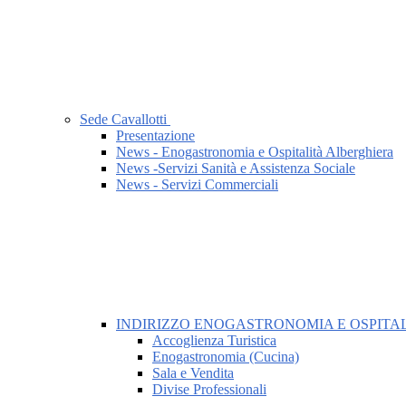
Sede Cavallotti
Presentazione
News - Enogastronomia e Ospitalità Alberghiera
News -Servizi Sanità e Assistenza Sociale
News - Servizi Commerciali
INDIRIZZO ENOGASTRONOMIA E OSPITA
Accoglienza Turistica
Enogastronomia (Cucina)
Sala e Vendita
Divise Professionali