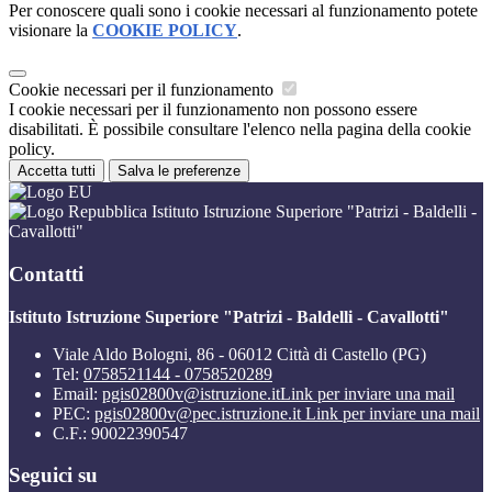
Per conoscere quali sono i cookie necessari al funzionamento potete
visionare la
COOKIE POLICY
.
Cookie necessari per il funzionamento
I cookie necessari per il funzionamento non possono essere
disabilitati. È possibile consultare l'elenco nella pagina della cookie
policy.
Accetta tutti
Salva le preferenze
Istituto Istruzione Superiore "Patrizi - Baldelli -
Cavallotti"
Contatti
Istituto Istruzione Superiore "Patrizi - Baldelli - Cavallotti"
Viale Aldo Bologni, 86 - 06012 Città di Castello (PG)
Tel:
0758521144 - 0758520289
Email:
pgis02800v@istruzione.it
Link per inviare una mail
PEC:
pgis02800v@pec.istruzione.it
Link per inviare una mail
C.F.: 90022390547
Seguici su