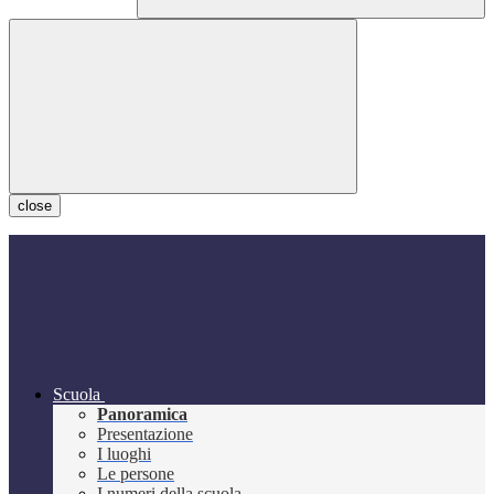
close
Scuola
Panoramica
Presentazione
I luoghi
Le persone
I numeri della scuola