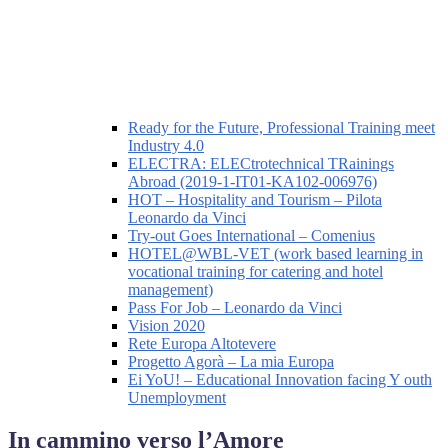
Ready for the Future, Professional Training meet
Industry 4.0
ELECTRA: ELECtrotechnical TRainings
Abroad (2019-1-IT01-KA102-006976)
HOT – Hospitality and Tourism – Pilota
Leonardo da Vinci
Try-out Goes International – Comenius
HOTEL@WBL-VET (work based learning in
vocational training for catering and hotel
management)
Pass For Job – Leonardo da Vinci
Vision 2020
Rete Europa Altotevere
Progetto Agorà – La mia Europa
Ei YoU! – Educational Innovation facing Y outh
Unemployment
In cammino verso l’Amore