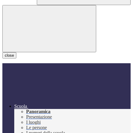
close
Scuola
Panoramica
Presentazione
I luoghi
Le persone
I numeri della scuola