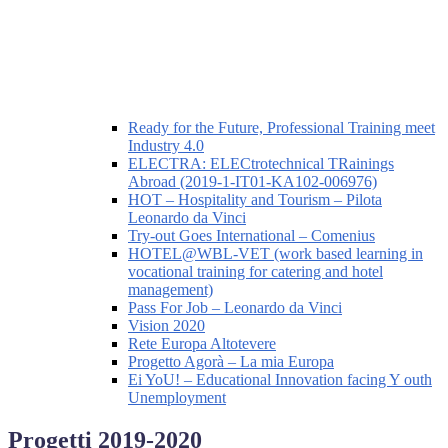
Ready for the Future, Professional Training meet
Industry 4.0
ELECTRA: ELECtrotechnical TRainings
Abroad (2019-1-IT01-KA102-006976)
HOT – Hospitality and Tourism – Pilota
Leonardo da Vinci
Try-out Goes International – Comenius
HOTEL@WBL-VET (work based learning in
vocational training for catering and hotel
management)
Pass For Job – Leonardo da Vinci
Vision 2020
Rete Europa Altotevere
Progetto Agorà – La mia Europa
Ei YoU! – Educational Innovation facing Y outh
Unemployment
Progetti 2019-2020