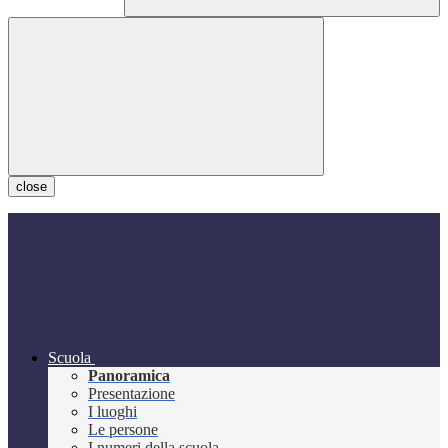
close
Scuola
Panoramica
Presentazione
I luoghi
Le persone
I numeri della scuola