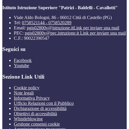
Istituto Istruzione Superiore "Patrizi - Baldelli - Cavallotti"
Viale Aldo Bologni, 86 - 06012 Città di Castello (PG)
Tel:
0758521144 - 0758520289
Email:
pgis02800v@istruzione.it
Link per inviare una mail
PEC:
pgis02800v@pec.istruzione.it
Link per inviare una mail
C.F.: 90022390547
Seguici su
Facebook
Youtube
Sezione Link Utili
Cookie policy
Note legali
Informativa Privacy
Ufficio Relazioni con il Pubblico
Dichiarazione di accessibilità
Obiettivi di accessibilità
Whistleblowing
Gestione consensi cookie