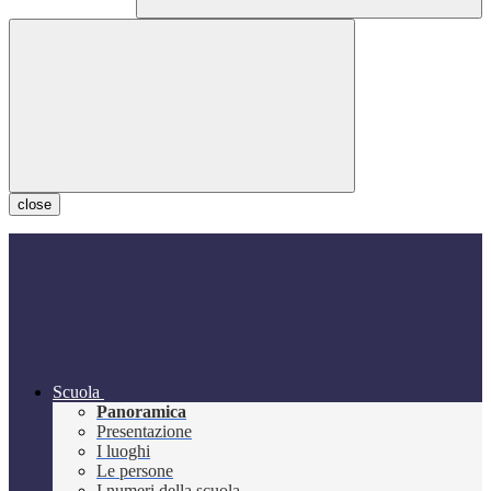
close
Scuola
Panoramica
Presentazione
I luoghi
Le persone
I numeri della scuola