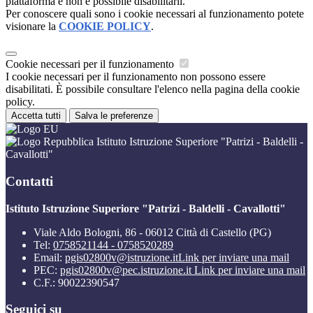
piattaforma e non è possibile disabilitarli.
Per conoscere quali sono i cookie necessari al funzionamento potete
visionare la
COOKIE POLICY
.
Cookie necessari per il funzionamento
I cookie necessari per il funzionamento non possono essere
disabilitati. È possibile consultare l'elenco nella pagina della cookie
policy.
Accetta tutti
Salva le preferenze
Istituto Istruzione Superiore "Patrizi - Baldelli -
Cavallotti"
Contatti
Istituto Istruzione Superiore "Patrizi - Baldelli - Cavallotti"
Viale Aldo Bologni, 86 - 06012 Città di Castello (PG)
Tel:
0758521144 - 0758520289
Email:
pgis02800v@istruzione.it
Link per inviare una mail
PEC:
pgis02800v@pec.istruzione.it
Link per inviare una mail
C.F.: 90022390547
Seguici su