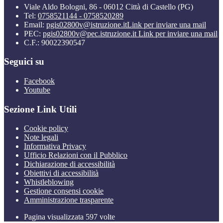
Viale Aldo Bologni, 86 - 06012 Città di Castello (PG)
Tel:
0758521144 - 0758520289
Email:
pgis02800v@istruzione.it
Link per inviare una mail
PEC:
pgis02800v@pec.istruzione.it
Link per inviare una mail
C.F.: 90022390547
Seguici su
Facebook
Youtube
Sezione Link Utili
Cookie policy
Note legali
Informativa Privacy
Ufficio Relazioni con il Pubblico
Dichiarazione di accessibilità
Obiettivi di accessibilità
Whistleblowing
Gestione consensi cookie
Amministrazione trasparente
Pagina visualizzata
597
volte