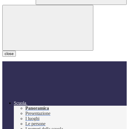
close
Scuola
Panoramica
Presentazione
I luoghi
Le persone
I numeri della scuola