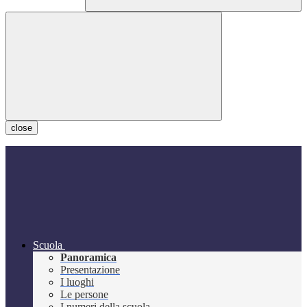
close
Scuola
Panoramica
Presentazione
I luoghi
Le persone
I numeri della scuola