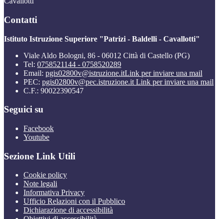
Cavallotti"
Contatti
Istituto Istruzione Superiore "Patrizi - Baldelli - Cavallotti"
Viale Aldo Bologni, 86 - 06012 Città di Castello (PG)
Tel:
0758521144 - 0758520289
Email:
pgis02800v@istruzione.it
Link per inviare una mail
PEC:
pgis02800v@pec.istruzione.it
Link per inviare una mail
C.F.: 90022390547
Seguici su
Facebook
Youtube
Sezione Link Utili
Cookie policy
Note legali
Informativa Privacy
Ufficio Relazioni con il Pubblico
Dichiarazione di accessibilità
Obiettivi di accessibilità