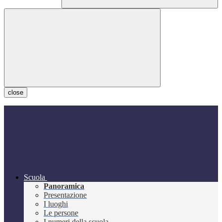
close
Scuola
Panoramica
Presentazione
I luoghi
Le persone
I numeri della scuola