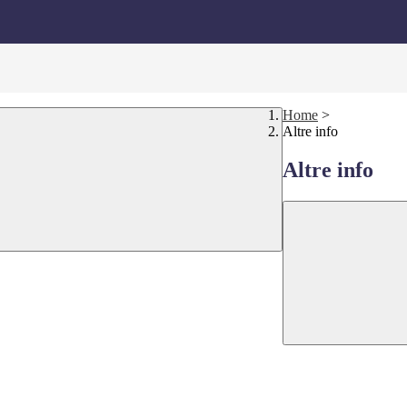
Home
>
Altre info
Altre info