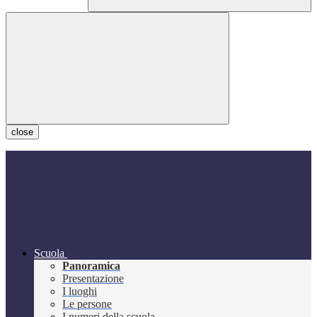
close
Scuola
Panoramica
Presentazione
I luoghi
Le persone
I numeri della scuola