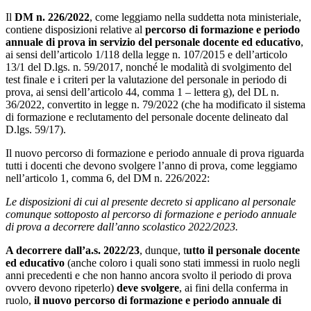
Il
DM n. 226/2022
, come leggiamo nella suddetta nota ministeriale,
contiene disposizioni relative al
percorso di formazione e periodo
annuale di prova in servizio del personale docente ed educativo
,
ai sensi dell’articolo 1/118 della legge n. 107/2015 e dell’articolo
13/1 del D.lgs. n. 59/2017, nonché le modalità di svolgimento del
test finale e i criteri per la valutazione del personale in periodo di
prova, ai sensi dell’articolo 44, comma 1 – lettera g), del DL n.
36/2022, convertito in legge n. 79/2022 (che ha modificato il sistema
di formazione e reclutamento del personale docente delineato dal
D.lgs. 59/17).
Il nuovo percorso di formazione e periodo annuale di prova riguarda
tutti i docenti che devono svolgere l’anno di prova, come leggiamo
nell’articolo 1, comma 6, del DM n. 226/2022:
Le disposizioni di cui al presente decreto si applicano al personale
comunque sottoposto al percorso di formazione e periodo annuale
di prova a decorrere dall’anno scolastico 2022/2023.
A decorrere dall’a.s. 2022/23
, dunque, t
utto il personale docente
ed
educativo
(anche coloro i quali sono stati immessi in ruolo negli
anni precedenti e che non hanno ancora svolto il periodo di prova
ovvero devono ripeterlo)
deve svolgere
, ai fini della conferma in
ruolo,
il nuovo percorso di formazione e periodo annuale di