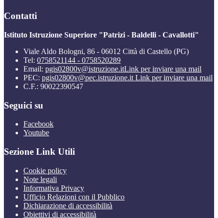
Contatti
Istituto Istruzione Superiore "Patrizi - Baldelli - Cavallotti"
Viale Aldo Bologni, 86 - 06012 Città di Castello (PG)
Tel:
0758521144 - 0758520289
Email:
pgis02800v@istruzione.it
Link per inviare una mail
PEC:
pgis02800v@pec.istruzione.it
Link per inviare una mail
C.F.: 90022390547
Seguici su
Facebook
Youtube
Sezione Link Utili
Cookie policy
Note legali
Informativa Privacy
Ufficio Relazioni con il Pubblico
Dichiarazione di accessibilità
Obiettivi di accessibilità