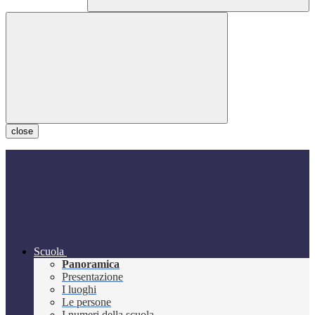
close
Scuola
Panoramica
Presentazione
I luoghi
Le persone
I numeri della scuola