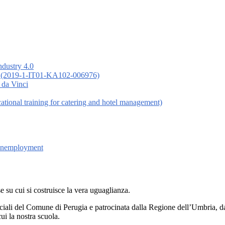
ndustry 4.0
 (2019-1-IT01-KA102-006976)
 da Vinci
nal training for catering and hotel management)
 Unemployment
 su cui si costruisce la vera uguaglianza.
ociali del Comune di Perugia e patrocinata dalla Regione dell’Umbria, 
ui la nostra scuola.