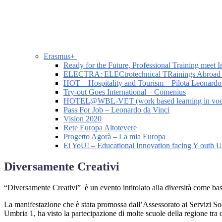
Erasmus+
Ready for the Future, Professional Training meet I
ELECTRA: ELECtrotechnical TRainings Abroad
HOT – Hospitality and Tourism – Pilota Leonardo
Try-out Goes International – Comenius
HOTEL@WBL-VET (work based learning in vocatio
Pass For Job – Leonardo da Vinci
Vision 2020
Rete Europa Altotevere
Progetto Agorà – La mia Europa
Ei YoU! – Educational Innovation facing Y outh
Diversamente Creativi
“Diversamente Creativi” è un evento intitolato alla diversità come base
La manifestazione che è stata promossa dall’Assessorato ai Servizi S
Umbria 1, ha visto la partecipazione di molte scuole della regione tra c