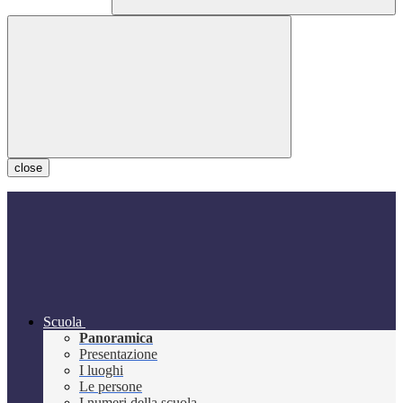
close
Scuola
Panoramica
Presentazione
I luoghi
Le persone
I numeri della scuola