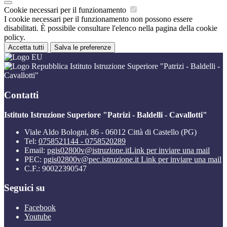
Cookie necessari per il funzionamento
I cookie necessari per il funzionamento non possono essere
disabilitati. È possibile consultare l'elenco nella pagina della cookie
policy.
Accetta tutti
Salva le preferenze
Istituto Istruzione Superiore "Patrizi - Baldelli -
Cavallotti"
Contatti
Istituto Istruzione Superiore "Patrizi - Baldelli - Cavallotti"
Viale Aldo Bologni, 86 - 06012 Città di Castello (PG)
Tel:
0758521144 - 0758520289
Email:
pgis02800v@istruzione.it
Link per inviare una mail
PEC:
pgis02800v@pec.istruzione.it
Link per inviare una mail
C.F.: 90022390547
Seguici su
Facebook
Youtube