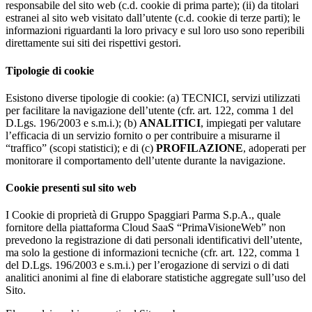
responsabile del sito web (c.d. cookie di prima parte); (ii) da titolari
estranei al sito web visitato dall’utente (c.d. cookie di terze parti); le
informazioni riguardanti la loro privacy e sul loro uso sono reperibili
direttamente sui siti dei rispettivi gestori.
Tipologie di cookie
Esistono diverse tipologie di cookie: (a) TECNICI, servizi utilizzati
per facilitare la navigazione dell’utente (cfr. art. 122, comma 1 del
D.Lgs. 196/2003 e s.m.i.); (b)
ANALITICI
, impiegati per valutare
l’efficacia di un servizio fornito o per contribuire a misurarne il
“traffico” (scopi statistici); e di (c)
PROFILAZIONE
, adoperati per
monitorare il comportamento dell’utente durante la navigazione.
Cookie presenti sul sito web
I Cookie di proprietà di Gruppo Spaggiari Parma S.p.A., quale
fornitore della piattaforma Cloud SaaS “PrimaVisioneWeb” non
prevedono la registrazione di dati personali identificativi dell’utente,
ma solo la gestione di informazioni tecniche (cfr. art. 122, comma 1
del D.Lgs. 196/2003 e s.m.i.) per l’erogazione di servizi o di dati
analitici anonimi al fine di elaborare statistiche aggregate sull’uso del
Sito.