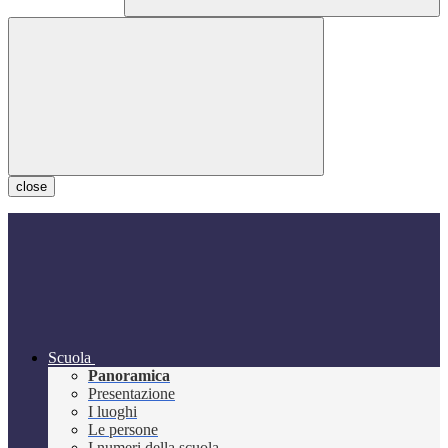
close
Scuola
Panoramica
Presentazione
I luoghi
Le persone
I numeri della scuola