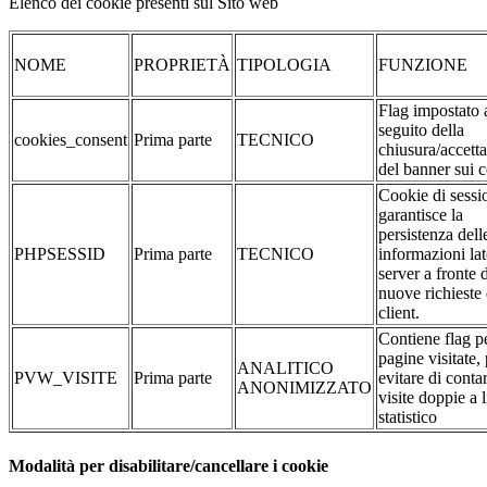
Elenco dei cookie presenti sul Sito web
NOME
PROPRIETÀ
TIPOLOGIA
FUNZIONE
Flag impostato 
seguito della
cookies_consent
Prima parte
TECNICO
chiusura/accett
del banner sui 
Cookie di sessi
garantisce la
persistenza dell
PHPSESSID
Prima parte
TECNICO
informazioni la
server a fronte 
nuove richieste 
client.
Contiene flag pe
pagine visitate,
ANALITICO
PVW_VISITE
Prima parte
evitare di conta
ANONIMIZZATO
visite doppie a l
statistico
Modalità per disabilitare/cancellare i cookie