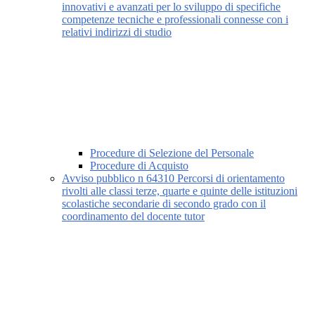
innovativi e avanzati per lo sviluppo di specifiche
competenze tecniche e professionali connesse con i
relativi indirizzi di studio
Procedure di Selezione del Personale
Procedure di Acquisto
Avviso pubblico n 64310 Percorsi di orientamento
rivolti alle classi terze, quarte e quinte delle istituzioni
scolastiche secondarie di secondo grado con il
coordinamento del docente tutor