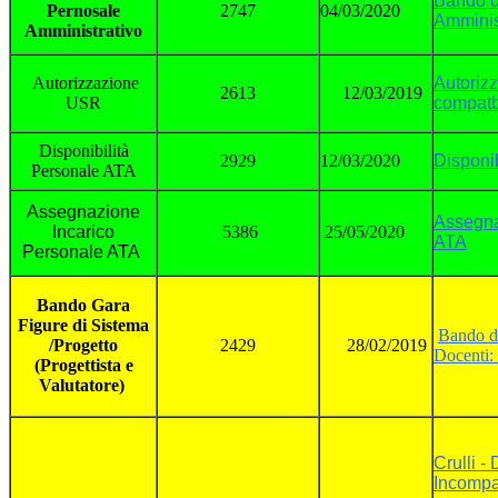
Bando d
Pernosale
2747
04/03/2020
Amminis
Amministrativo
Autorizzazione
Autoriz
2613
12/03/2019
USR
compatbi
Disponibilità
2929
12/03/2020
Disponi
Personale ATA
Assegnazione
Assegna
Incarico
5386
25/05/2020
ATA
Personale ATA
Bando Gara
Figure di Sistema
Bando di
/Progetto
2429
28/02/2019
Docenti: 
(Progettista e
Valutatore)
Crulli -
Incompat