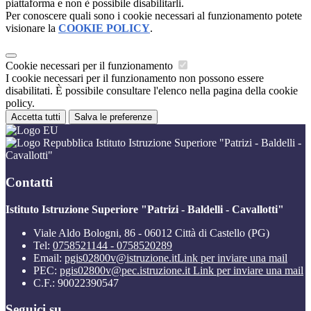
piattaforma e non è possibile disabilitarli.
Per conoscere quali sono i cookie necessari al funzionamento potete
visionare la
COOKIE POLICY
.
Cookie necessari per il funzionamento
I cookie necessari per il funzionamento non possono essere
disabilitati. È possibile consultare l'elenco nella pagina della cookie
policy.
Accetta tutti
Salva le preferenze
Istituto Istruzione Superiore "Patrizi - Baldelli -
Cavallotti"
Contatti
Istituto Istruzione Superiore "Patrizi - Baldelli - Cavallotti"
Viale Aldo Bologni, 86 - 06012 Città di Castello (PG)
Tel:
0758521144 - 0758520289
Email:
pgis02800v@istruzione.it
Link per inviare una mail
PEC:
pgis02800v@pec.istruzione.it
Link per inviare una mail
C.F.: 90022390547
Seguici su