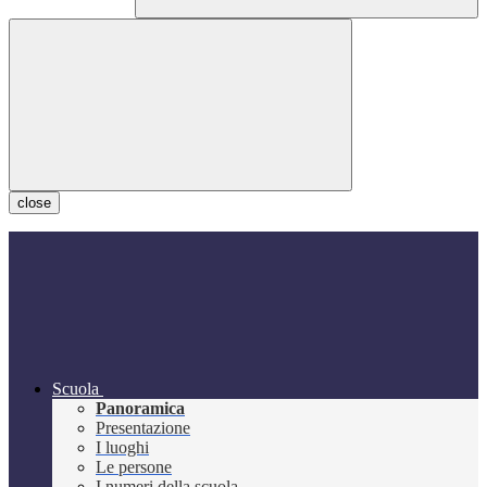
close
Scuola
Panoramica
Presentazione
I luoghi
Le persone
I numeri della scuola