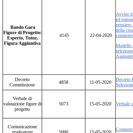
Avviso di
ed ester
pensiero
Bando Gara
della crea
Figure di Progetto:
4145
22-04-2020
competenz
Esperto, Tutor,
Figura Aggiuntiva
Modello 
selezione
Aggiunt
Decreto
Decreto 
4858
11-05-2020
Commissione
Selezione
Verbale di
valutazione figure di
5073
15-05-2020
Verbale d
progetto
Comunicazione
Comunica
graduatorie
5090
15-05-2020