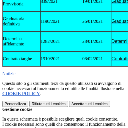
839/2021
19/01/2021
Graduat
Provvisoria
Graduatoria
1190/2021
26/01/2021
Graduato
definitiva
Determina
1282/2021
28/01/2021
Determi
affidamento
Contratto targhe
1910/2021
08/02/2021
Contratt
Notizie
Questo sito o gli strumenti terzi da questo utilizzati si avvalgono di
cookie necessari al funzionamento ed utili alle finalità illustrate nella
COOKIE POLICY
.
Personalizza
Rifiuta tutti
i cookies
Accetta tutti
i cookies
Gestione cookie
In questa schermata è possibile scegliere quali cookie consentire.
I cookie necessari sono quelli che consentono il funzionamento della