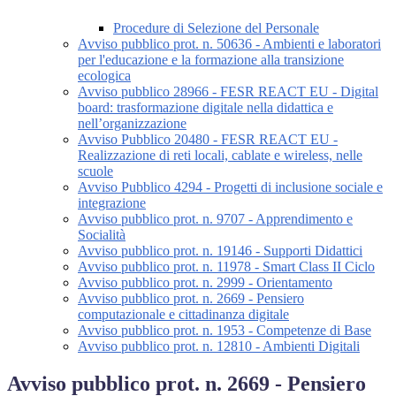
Procedure di Selezione del Personale
Avviso pubblico prot. n. 50636 - Ambienti e laboratori
per l'educazione e la formazione alla transizione
ecologica
Avviso pubblico 28966 - FESR REACT EU - Digital
board: trasformazione digitale nella didattica e
nell’organizzazione
Avviso Pubblico 20480 - FESR REACT EU -
Realizzazione di reti locali, cablate e wireless, nelle
scuole
Avviso Pubblico 4294 - Progetti di inclusione sociale e
integrazione
Avviso pubblico prot. n. 9707 - Apprendimento e
Socialità
Avviso pubblico prot. n. 19146 - Supporti Didattici
Avviso pubblico prot. n. 11978 - Smart Class II Ciclo
Avviso pubblico prot. n. 2999 - Orientamento
Avviso pubblico prot. n. 2669 - Pensiero
computazionale e cittadinanza digitale
Avviso pubblico prot. n. 1953 - Competenze di Base
Avviso pubblico prot. n. 12810 - Ambienti Digitali
Avviso pubblico prot. n. 2669 - Pensiero