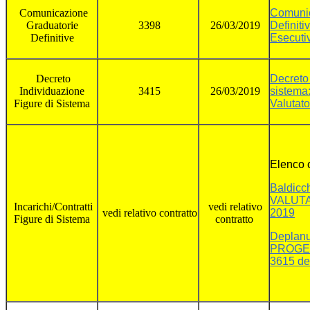
Comunicazione
Comunic
Graduatorie
3398
26/03/2019
Definiti
Definitive
Esecutiv
Decreto
Decreto 
Individuazione
3415
26/03/2019
sistema:
Figure di Sistema
Valutato
Elenco c
Baldicch
VALUTA
Incarichi/Contratti
vedi relativo
vedi relativo contratto
2019
Figure di Sistema
contratto
Deplanu
PROGE
3615 de