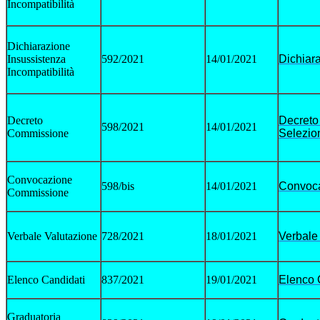
Incompatibilità
Dichiarazione
Insussistenza
592/2021
14/01/2021
Dichiar
Incompatibilità
Decreto
Decreto
598/2021
14/01/2021
Commissione
Selezio
Convocazione
598/bis
14/01/2021
Convoc
Commissione
Verbale Valutazione
728/2021
18/01/2021
Verbale
Elenco Candidati
837/2021
19/01/2021
Elenco 
Graduatoria