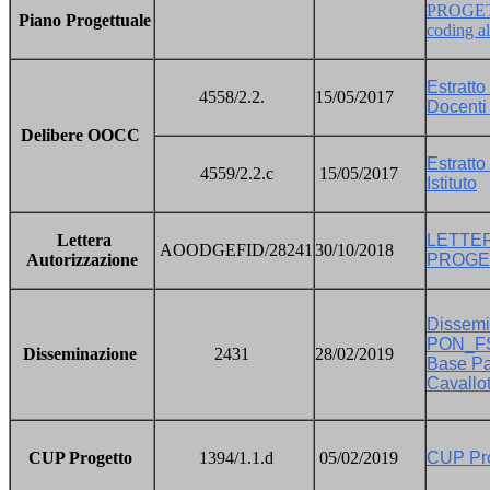
PROGET
Piano Progettuale
coding al
Estratto
4558/2.2.
15/05/2017
Docent
Delibere OOCC
Estratto
4559/2.2.c
15/05/2017
Istituto
Lettera
LETTER
AOODGEFID/28241
30/10/2018
Autorizzazione
PROGE
Dissemi
PON_FS
Disseminazione
2431
28/02/2019
Base Pat
Cavallo
CUP Progetto
1394/1.1.d
05/02/2019
CUP Pr