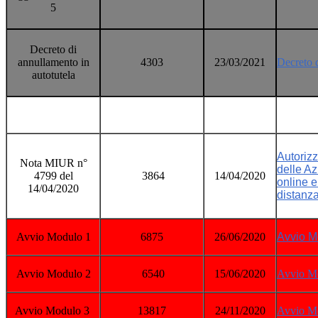
5
Decreto di
annullamento in
4303
23/03/2021
Decreto d
autotutela
Autoriz
Nota MIUR n°
delle Az
4799 del
3864
14/04/2020
online 
14/04/2020
distanz
Avvio Modulo 1
6875
26/06/2020
Avvio M
Avvio Modulo 2
6540
15/06/2020
Avvio M
Avvio Modulo 3
13817
24/11/2020
Avvio M