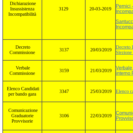
Dichiarazione
Pernici 
Insussistenza
3129
20-03-2019
Incompat
Incompatibilità
Santucc
Incompat
Decreto
Decreto 
3137
20/03/2019
Commissione
Slezione 
Verbale
Verbale
3159
21/03/2019
Commissione
interno 
Elenco Candidati
3347
25/03/2019
Elenco c
per bando gara
Comunicazione
Comunic
Graduatorie
3106
22/03/2019
Provviso
Provvisorie