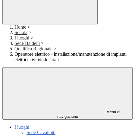
Home
>
Scuola
>
I luoghi
>
Sede Baldelli
>
Qualifica Regionale
>
Operatore elettrico - Installazione/manutenzione di impianti
elettrici civili/industriali
Menu di
navigazione
I luoghi
Sede Cavallotti