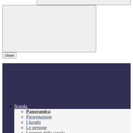
close
Scuola
Panoramica
Presentazione
I luoghi
Le persone
I numeri della scuola