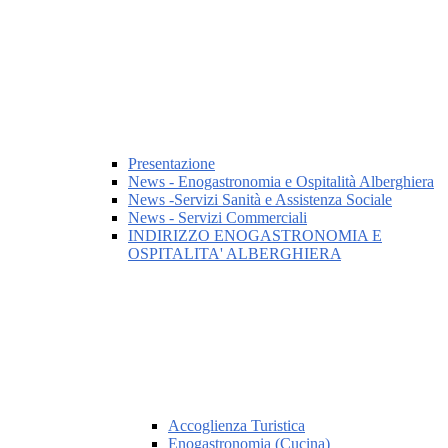
Presentazione
News - Enogastronomia e Ospitalità Alberghiera
News -Servizi Sanità e Assistenza Sociale
News - Servizi Commerciali
INDIRIZZO ENOGASTRONOMIA E
OSPITALITA' ALBERGHIERA
Accoglienza Turistica
Enogastronomia (Cucina)