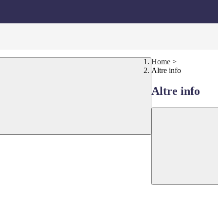
Home
>
Altre info
Altre info