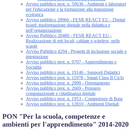
Avviso pubblico prot. n. 50636 - Ambienti e laboratori
per l'educazione e la formazione alla transizione
ecologica
Avviso pubblico 28966 - FESR REACT EU - Digital
board: trasformazione digitale nella didattica e
nell’organizzazione
Avviso Pubblico 20480 - FESR REACT EU -
Realizzazione di reti locali, cablate e wireless, nelle
scuole
Avviso Pubblico 4294 - Progetti di inclusione sociale e
integrazione
Avviso pubblico prot. n. 9707 - Apprendimento e
Socialità
Avviso pubblico prot. n. 19146 - Supporti Didattici
Avviso pubblico prot. n. 11978 - Smart Class II Ciclo
Avviso pubblico prot. n. 2999 - Orientamento
Avviso pubblico prot. n. 2669 - Pensiero
computazionale e cittadinanza digitale
Avviso pubblico prot. n. 1953 - Competenze di Base
Avviso pubblico prot. n. 12810 - Ambienti Digitali
PON "Per la scuola, competenze e
ambienti per l'apprendimento" 2014-2020