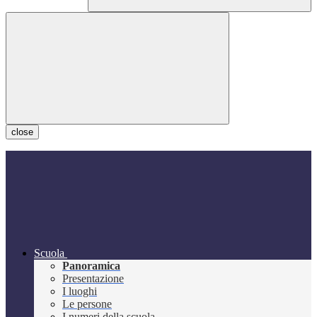
close
Scuola
Panoramica
Presentazione
I luoghi
Le persone
I numeri della scuola