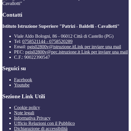
Cavallotti"
Contatti
Istituto Istruzione Superiore "Patrizi - Baldelli - Cavallotti"
Viale Aldo Bologni, 86 - 06012 Città di Castello (PG)
Tel:
0758521144 - 0758520289
Email:
pgis02800v@istruzione.it
Link per inviare una mail
PEC:
pgis02800v@pec.istruzione.it
Link per inviare una mail
C.F.: 90022390547
Seguici su
Facebook
Youtube
Sezione Link Utili
Cookie policy
Note legali
Informativa Privacy
Ufficio Relazioni con il Pubblico
Dichiarazione di accessibilità