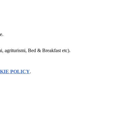
e.
hi, agriturismi, Bed & Breakfast etc).
KIE POLICY
.