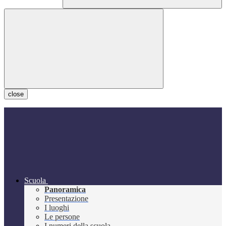
close
Scuola
Panoramica
Presentazione
I luoghi
Le persone
I numeri della scuola