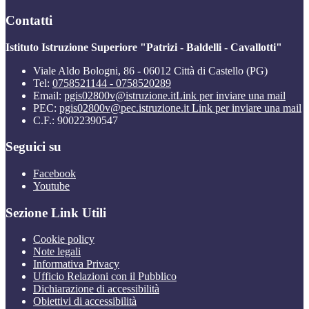
Contatti
Istituto Istruzione Superiore "Patrizi - Baldelli - Cavallotti"
Viale Aldo Bologni, 86 - 06012 Città di Castello (PG)
Tel:
0758521144 - 0758520289
Email:
pgis02800v@istruzione.it
Link per inviare una mail
PEC:
pgis02800v@pec.istruzione.it
Link per inviare una mail
C.F.: 90022390547
Seguici su
Facebook
Youtube
Sezione Link Utili
Cookie policy
Note legali
Informativa Privacy
Ufficio Relazioni con il Pubblico
Dichiarazione di accessibilità
Obiettivi di accessibilità