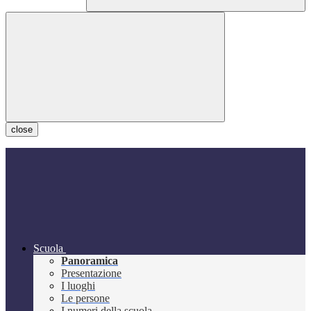
close
Scuola
Panoramica
Presentazione
I luoghi
Le persone
I numeri della scuola