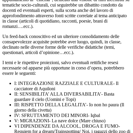
tematiche socio-culturali, cui seguirebbe un dibattito condotto da
docenti ed eventuali esperti, sulla scorta anche del lavoro di
approfondimento attraverso fonti scritte correlate al tema anticipato
in classe (articoli di quotidiano, racconti, poesie, brani di
romanzi….ecc.).
Un feed-back conoscitivo ed un ulteriore consolidamento delle
consapevolezze acquisite potrebbe aver luogo, quindi, in classe,
declinato nelle diverse forme delle verifiche didattiche (temi,
questionari, articoli d’opinione…ecc.).
I temi e le rispettive proiezioni, salvo eventuali rettifiche resesi
necessarie od apparse più opportune in corso d’opera, potrebbero
essere le seguenti:
I: INTEGRAZIONE RAZZIALE E CULTURALE- Il
cacciatore di Aquiloni
II: SENSIBILITA’ ALLA DIVERSABILITA’- Basta
guardare il cielo (Uomini e Topi)
III: RISPETTO DELLA LEGALITA’- Io non ho paura (Il
giorno della civetta)
IV: SFRUTTAMENTO DEI MINORI- Iqbal
V: MIGRAZIONI- La nave dolce (Mare chiuso)
VI DIPENDENZE DA ALCOOL, DROGA E FUMO-
Requiem for a dream/Trainspotting/ Noi, i ragazzi dello zoo di