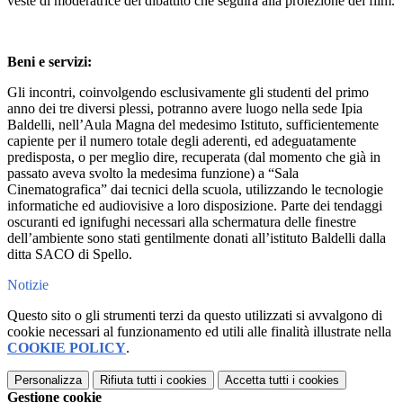
veste di moderatrice del dibattito che seguirà alla proiezione dei film.
Beni e servizi:
Gli incontri, coinvolgendo esclusivamente gli studenti del primo
anno dei tre diversi plessi, potranno avere luogo nella sede Ipia
Baldelli, nell’Aula Magna del medesimo Istituto, sufficientemente
capiente per il numero totale degli aderenti, ed adeguatamente
predisposta, o per meglio dire, recuperata (dal momento che già in
passato aveva svolto la medesima funzione) a “Sala
Cinematografica” dai tecnici della scuola, utilizzando le tecnologie
informatiche ed audiovisive a loro disposizione. Parte dei tendaggi
oscuranti ed ignifughi necessari alla schermatura delle finestre
dell’ambiente sono stati gentilmente donati all’istituto Baldelli dalla
ditta SACO di Spello.
Notizie
Questo sito o gli strumenti terzi da questo utilizzati si avvalgono di
cookie necessari al funzionamento ed utili alle finalità illustrate nella
COOKIE POLICY
.
Personalizza
Rifiuta tutti
i cookies
Accetta tutti
i cookies
Gestione cookie