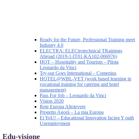
Ready for the Future, Professional Training meet
Industry 4.0
ELECTRA: ELECtrotechnical TRainings
Abroad (2019-1-IT01-KA102-006976)
HOT – Hospitality and Tourism – Pilota
Leonardo da Vinci
Try-out Goes International – Comenius
HOTEL@WBL-VET (work based learning in
vocational training for catering and hotel
management)
Pass For Job – Leonardo da Vinci
Vision 2020
Rete Europa Altotevere
Progetto Agorà – La mia Europa
Ei YoU! – Educational Innovation facing Y outh
Unemployment
Edu-visione