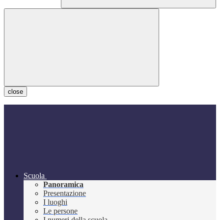
close
Scuola
Panoramica
Presentazione
I luoghi
Le persone
I numeri della scuola