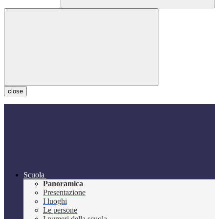
close
Scuola
Panoramica
Presentazione
I luoghi
Le persone
I numeri della scuola