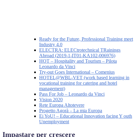
Ready for the Future, Professional Training meet
Industry 4.0
ELECTRA: ELECtrotechnical TRainings
Abroad (2019-1-IT01-KA102-006976)
HOT – Hospitality and Tourism – Pilota
Leonardo da Vinci
Try-out Goes International – Comenius
HOTEL@WBL-VET (work based learning in
vocational training for catering and hotel
management)
Pass For Job – Leonardo da Vinci
Vision 2020
Rete Europa Altotevere
Progetto Agorà – La mia Europa
Ei YoU! – Educational Innovation facing Y outh
Unemployment
Impastare per crescere