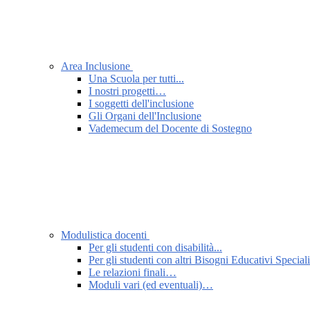
Area Inclusione
Una Scuola per tutti...
I nostri progetti…
I soggetti dell'inclusione
Gli Organi dell'Inclusione
Vademecum del Docente di Sostegno
Modulistica docenti
Per gli studenti con disabilità...
Per gli studenti con altri Bisogni Educativi Speci
Le relazioni finali…
Moduli vari (ed eventuali)…