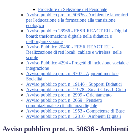
Procedure di Selezione del Personale
Avviso pubblico prot. n. 50636 - Ambienti e laboratori
per l'educazione e la formazione alla transizione
ecologica
Avviso pubblico 28966 - FESR REACT EU - Digital
board: trasformazione digitale nella didattica e
nell’organizzazione
Avviso Pubblico 20480 - FESR REACT EU -
Realizzazione di reti locali, cablate e wireless, nelle
scuole
Avviso Pubblico 4294 - Progetti di inclusione sociale e
integrazione
Avviso pubblico prot. n. 9707 - Apprendimento e
Socialità
Avviso pubblico prot. n. 19146 - Supporti Didattici
Avviso pubblico prot. n. 11978 - Smart Class II Ciclo
Avviso pubblico prot. n. 2999 - Orientamento
Avviso pubblico prot. n. 2669 - Pensiero
computazionale e cittadinanza digitale
Avviso pubblico prot. n. 1953 - Competenze di Base
Avviso pubblico prot. n. 12810 - Ambienti Digitali
Avviso pubblico prot. n. 50636 - Ambienti