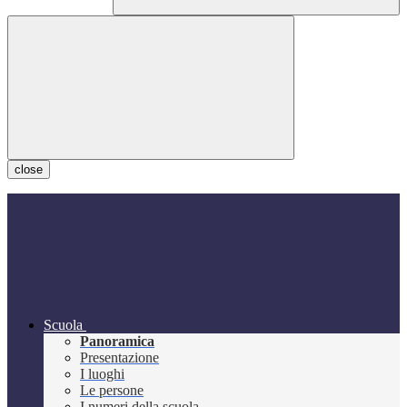
close
Scuola
Panoramica
Presentazione
I luoghi
Le persone
I numeri della scuola