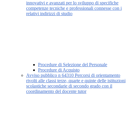
innovativi e avanzati per lo sviluppo di specifiche
competenze tecniche e professionali connesse con i
relativi indirizzi di studio
Procedure di Selezione del Personale
Procedure di Acquisto
Avviso pubblico n 64310 Percorsi di orientamento
rivolti alle classi terze, quarte e quinte delle istituzioni
scolastiche secondarie di secondo grado con il
coordinamento del docente tutor