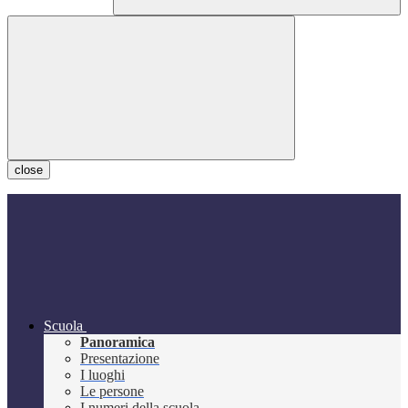
close
Scuola
Panoramica
Presentazione
I luoghi
Le persone
I numeri della scuola