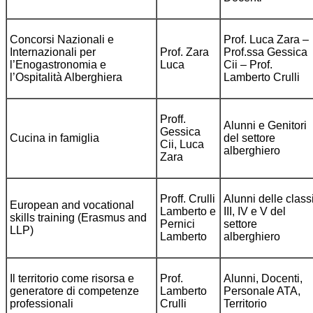
Concorsi Nazionali e
Prof. Luca Zara –
Internazionali per
Prof. Zara
Prof.ssa Gessica
l’Enogastronomia e
Luca
Cii – Prof.
l’Ospitalità Alberghiera
Lamberto Crulli
Proff.
Alunni e Genitori
Gessica
Cucina in famiglia
del settore
Cii, Luca
alberghiero
Zara
Proff. Crulli
Alunni delle class
European and vocational
Lamberto e
III, IV e V del
skills training (Erasmus and
Pernici
settore
LLP)
Lamberto
alberghiero
Il territorio come risorsa e
Prof.
Alunni, Docenti,
generatore di competenze
Lamberto
Personale ATA,
professionali
Crulli
Territorio