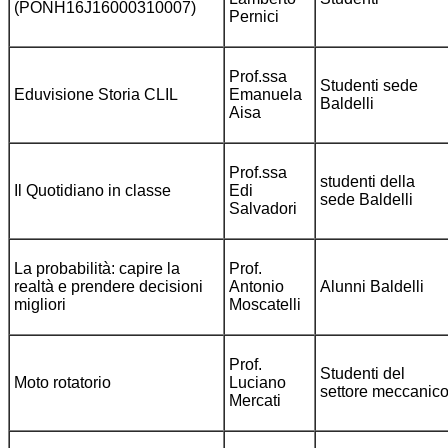
(PONH16J16000310007)
Pernici
Prof.ssa
Studenti sede
Eduvisione Storia CLIL
Emanuela
Baldelli
Aisa
Prof.ssa
studenti della
Il Quotidiano in classe
Edi
sede Baldelli
Salvadori
La probabilità: capire la
Prof.
realtà e prendere decisioni
Antonio
Alunni Baldelli
migliori
Moscatelli
Prof.
Studenti del
Moto rotatorio
Luciano
settore meccanic
Mercati