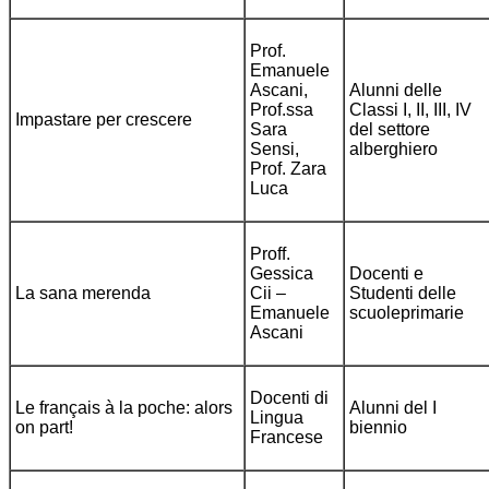
Prof.
Emanuele
Ascani,
Alunni delle
Prof.ssa
Classi I, II, III, IV
Impastare per crescere
Sara
del settore
Sensi,
alberghiero
Prof. Zara
Luca
Proff.
Gessica
Docenti e
La sana merenda
Cii –
Studenti delle
Emanuele
scuoleprimarie
Ascani
Docenti di
Le français à la poche: alors
Alunni del I
Lingua
on part!
biennio
Francese