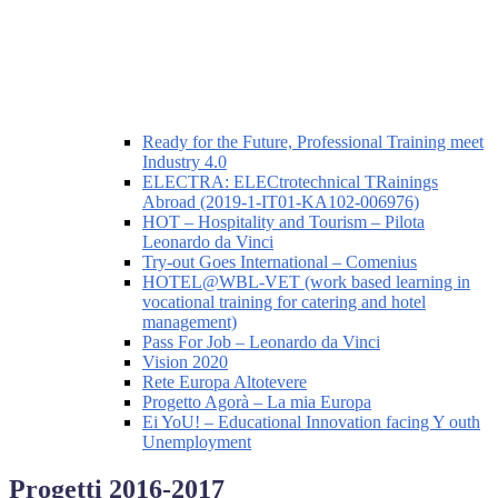
Ready for the Future, Professional Training meet
Industry 4.0
ELECTRA: ELECtrotechnical TRainings
Abroad (2019-1-IT01-KA102-006976)
HOT – Hospitality and Tourism – Pilota
Leonardo da Vinci
Try-out Goes International – Comenius
HOTEL@WBL-VET (work based learning in
vocational training for catering and hotel
management)
Pass For Job – Leonardo da Vinci
Vision 2020
Rete Europa Altotevere
Progetto Agorà – La mia Europa
Ei YoU! – Educational Innovation facing Y outh
Unemployment
Progetti 2016-2017