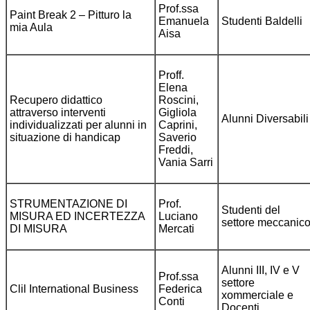
Prof.ssa
Paint Break 2 – Pitturo la
Emanuela
Studenti Baldelli
mia Aula
Aisa
Proff.
Elena
Recupero didattico
Roscini,
attraverso interventi
Gigliola
Alunni Diversabili
individualizzati per alunni in
Caprini,
situazione di handicap
Saverio
Freddi,
Vania Sarri
STRUMENTAZIONE DI
Prof.
Studenti del
MISURA ED INCERTEZZA
Luciano
settore meccanic
DI MISURA
Mercati
Alunni III, IV e V
Prof.ssa
settore
Clil International Business
Federica
xommerciale e
Conti
Docenti