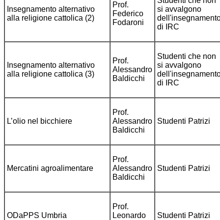
Studenti che non
Prof.
Insegnamento alternativo
si avvalgono
Federico
alla religione cattolica (2)
dell'insegnament
Fodaroni
di IRC
Studenti che non
Prof.
Insegnamento alternativo
si avvalgono
Alessandro
alla religione cattolica (3)
dell'insegnament
Baldicchi
di IRC
Prof.
L’olio nel bicchiere
Alessandro
Studenti Patrizi
Baldicchi
Prof.
Mercatini agroalimentare
Alessandro
Studenti Patrizi
Baldicchi
Prof.
ODaPPS Umbria
Leonardo
Studenti Patrizi