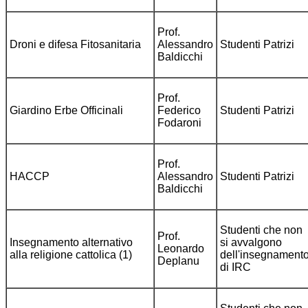
Prof.
Droni e difesa Fitosanitaria
Alessandro
Studenti Patrizi
Baldicchi
Prof.
Giardino Erbe Officinali
Federico
Studenti Patrizi
Fodaroni
Prof.
HACCP
Alessandro
Studenti Patrizi
Baldicchi
Studenti che non
Prof.
Insegnamento alternativo
si avvalgono
Leonardo
alla religione cattolica (1)
dell'insegnament
Deplanu
di IRC