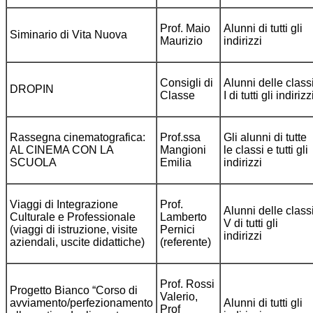
Prof. Maio
Alunni di tutti gli
Siminario di Vita Nuova
Maurizio
indirizzi
Consigli di
Alunni delle class
DROPIN
Classe
I di tutti gli indirizz
Rassegna cinematografica:
Prof.ssa
Gli alunni di tutte
AL CINEMA CON LA
Mangioni
le classi e tutti gli
SCUOLA
Emilia
indirizzi
Viaggi di Integrazione
Prof.
Alunni delle class
Culturale e Professionale
Lamberto
V di tutti gli
(viaggi di istruzione, visite
Pernici
indirizzi
aziendali, uscite didattiche)
(referente)
Prof. Rossi
Progetto Bianco “Corso di
Valerio,
avviamento/perfezionamento
Alunni di tutti gli
Prof