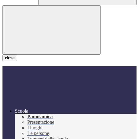
close
Scuola
Panoramica
Presentazione
I luoghi
Le persone
I numeri della scuola