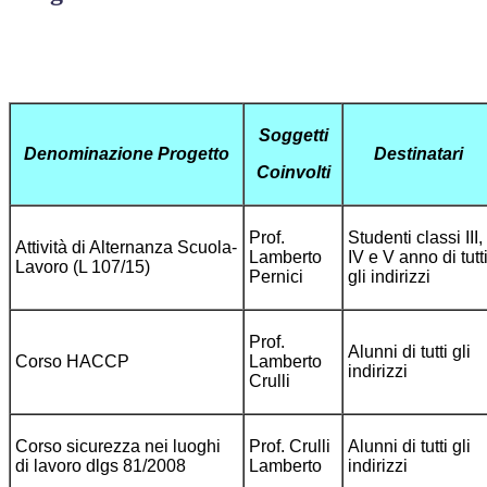
Soggetti
Denominazione Progetto
Destinatari
Coinvolti
Prof.
Studenti classi III,
Attività di Alternanza Scuola-
Lamberto
IV e V anno di tutt
Lavoro (L 107/15)
Pernici
gli indirizzi
Prof.
Alunni di tutti gli
Corso HACCP
Lamberto
indirizzi
Crulli
Corso sicurezza nei luoghi
Prof. Crulli
Alunni di tutti gli
di lavoro dlgs 81/2008
Lamberto
indirizzi