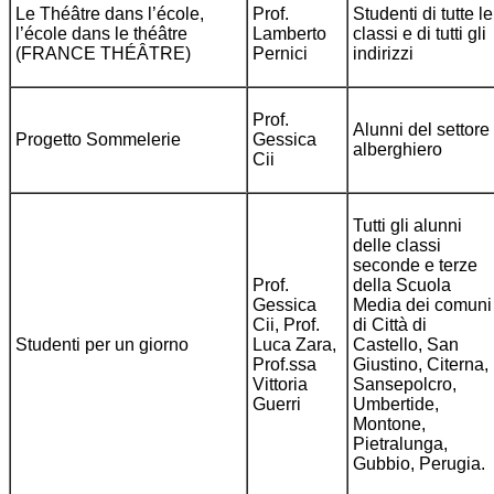
Le Théâtre dans l’école,
Prof.
Studenti di tutte le
l’école dans le théâtre
Lamberto
classi e di tutti gli
(FRANCE THÉÂTRE)
Pernici
indirizzi
Prof.
Alunni del settore
Progetto Sommelerie
Gessica
alberghiero
Cii
Tutti gli alunni
delle classi
seconde e terze
Prof.
della Scuola
Gessica
Media dei comuni
Cii, Prof.
di Città di
Studenti per un giorno
Luca Zara,
Castello, San
Prof.ssa
Giustino, Citerna,
Vittoria
Sansepolcro,
Guerri
Umbertide,
Montone,
Pietralunga,
Gubbio, Perugia.