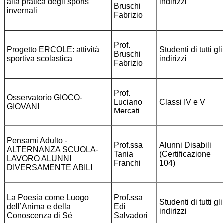
alla pratica degli sports
indirizzi
Bruschi
invernali
Fabrizio
Prof.
Progetto ERCOLE: attività
Studenti di tutti gli
Bruschi
sportiva scolastica
indirizzi
Fabrizio
Prof.
Osservatorio GIOCO-
Luciano
Classi IV e V
GIOVANI
Mercati
Pensami Adulto -
Prof.ssa
Alunni Disabili
ALTERNANZA SCUOLA-
Tania
(Certificazione
LAVORO ALUNNI
Franchi
104)
DIVERSAMENTE ABILI
La Poesia come Luogo
Prof.ssa
Studenti di tutti gli
dell’Anima e della
Edi
indirizzi
Conoscenza di Sé
Salvadori