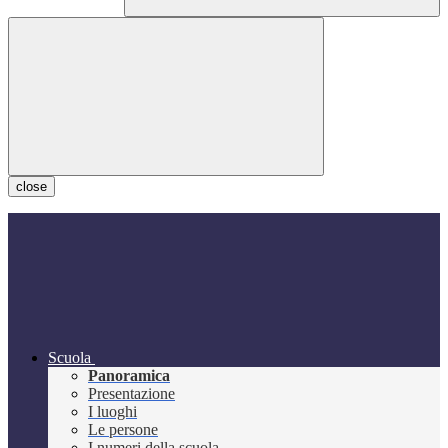
close
Scuola
Panoramica
Presentazione
I luoghi
Le persone
I numeri della scuola