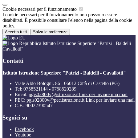
Cookie necessari per il funzionamento
I cookie necessari per il funzionamento non possono essere
disabilitati. È possibile consultare l'elenco nella pagina della cookie
policy.
Accetta tutti
Salva le preferenze
Istituto Istruzione Superiore "Patrizi - Baldelli -
Cavallotti"
Contatti
Istituto Istruzione Superiore "Patrizi - Baldelli - Cavallotti"
Viale Aldo Bologni, 86 - 06012 Città di Castello (PG)
Tel:
0758521144 - 0758520289
Email:
pgis02800v@istruzione.it
Link per inviare una mail
PEC:
pgis02800v@pec.istruzione.it
Link per inviare una mail
C.F.: 90022390547
Seguici su
Facebook
Youtube